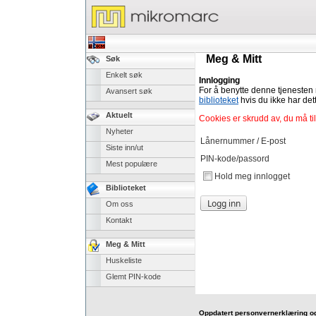
Meg & Mitt
Søk
Enkelt søk
Innlogging
For å benytte denne tjenesten
Avansert søk
biblioteket
hvis du ikke har det
Aktuelt
Cookies er skrudd av, du må ti
Nyheter
Lånernummer / E-post
Siste inn/ut
PIN-kode/passord
Mest populære
Hold meg innlogget
Biblioteket
Om oss
Kontakt
Meg & Mitt
Huskeliste
Glemt PIN-kode
Oppdatert personvernerklæring o