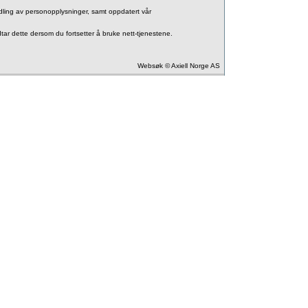
andling av personopplysninger, samt oppdatert vår
tar dette dersom du fortsetter å bruke nett-tjenestene.
Websøk © Axiell Norge AS