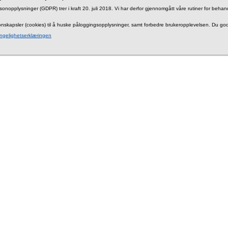
sonopplysninger (GDPR) trer i kraft 20. juli 2018. Vi har derfor gjennomgått våre rutiner for beh
jonskapsler (cookies) til å huske påloggingsopplysninger, samt forbedre brukeropplevelsen. Du god
engelighetserklæringen