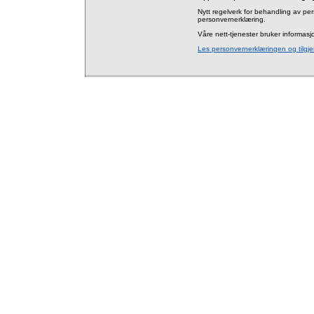
Nytt regelverk for behandling av per
personvernerklæring.
Våre nett-tjenester bruker informas
Les personvernerklæringen og tilgj