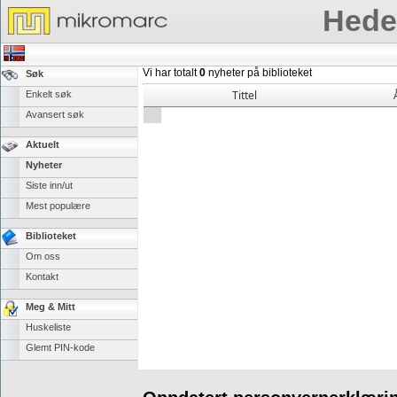
Hede
Vi har totalt
0
nyheter på biblioteket
Søk
Tittel
Enkelt søk
Avansert søk
Aktuelt
Nyheter
Siste inn/ut
Mest populære
Biblioteket
Om oss
Kontakt
Meg & Mitt
Huskeliste
Glemt PIN-kode