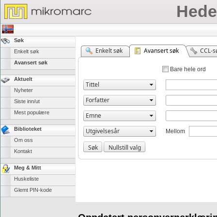
Hede
Søk
Enkelt søk
Avansert søk
CCL-s
Enkelt søk
Avansert søk
Bare hele ord
Aktuelt
Nyheter
Siste inn/ut
Mest populære
Biblioteket
Mellom
Om oss
Kontakt
Meg & Mitt
Huskeliste
Glemt PIN-kode